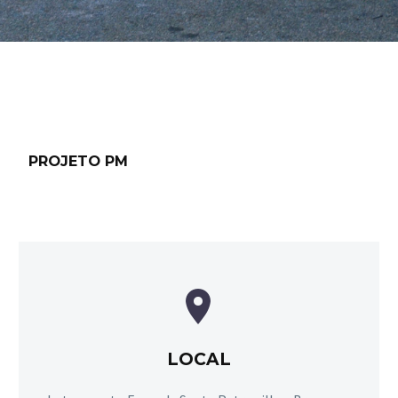
PROJETO PM


LOCAL