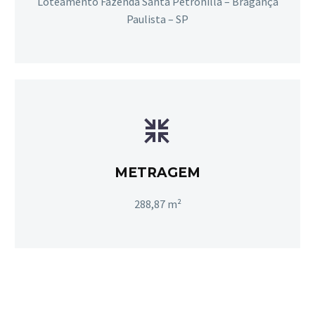
Loteamento Fazenda Santa Petronilla – Bragança
Paulista – SP


METRAGEM
288,87 m²