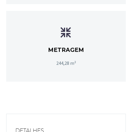


METRAGEM
244,28 m²
DETALHES