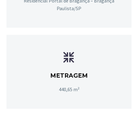
Residencial Portal de Bragança – Bragança
Paulista/SP


METRAGEM
440,65 m²