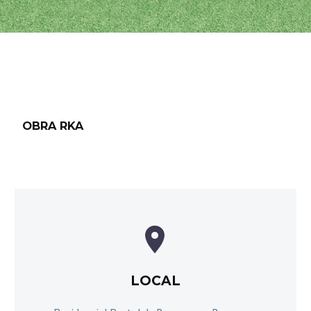
OBRA RKA


LOCAL