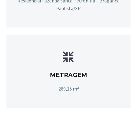
Residencial Fazenda Santa Petronilla – Bragança
Paulista/SP


METRAGEM
269,15 m²