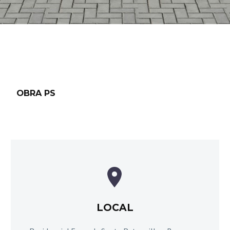
OBRA PS


LOCAL